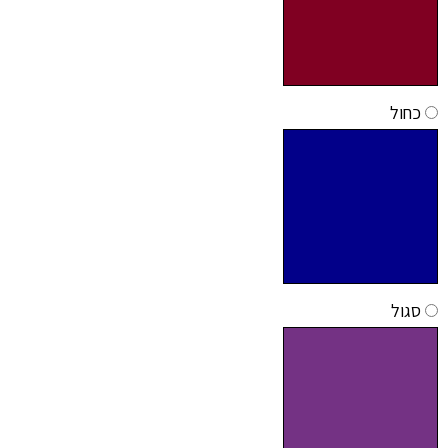
כחול
סגול